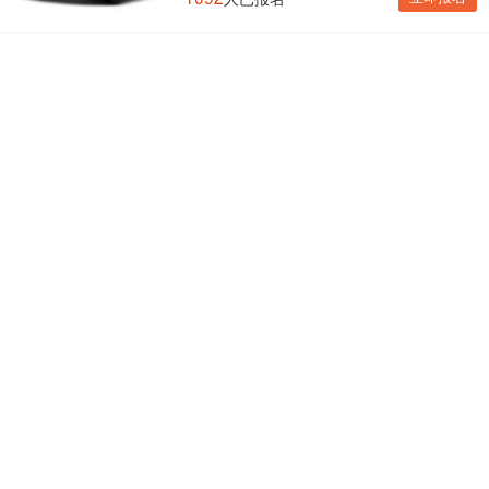
东风悦达起亚 狮跑限时团购惠活动
￥
10.98万起
1122
立即报名
人已报名
东风悦达起亚 福瑞迪限时团购惠活动
￥
9.88万起
1129
立即报名
人已报名
广汽本田 飞度限时团购惠活动
￥
7.38万起
1068
立即报名
人已报名