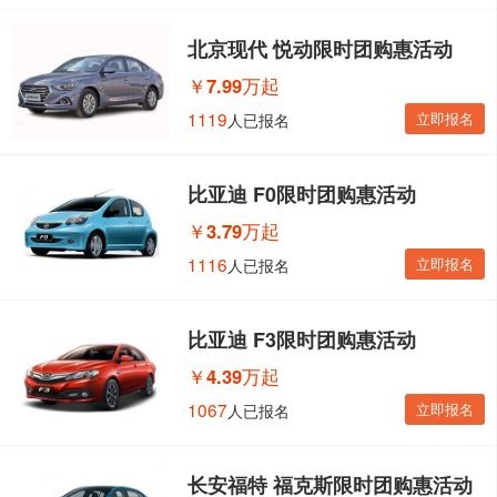
北京现代 悦动限时团购惠活动
￥
7.99万起
1119
立即报名
人已报名
比亚迪 F0限时团购惠活动
￥
3.79万起
1116
立即报名
人已报名
比亚迪 F3限时团购惠活动
￥
4.39万起
1067
立即报名
人已报名
长安福特 福克斯限时团购惠活动