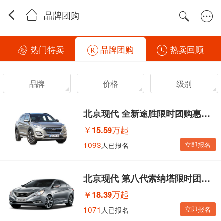
品牌团购
热门特卖
品牌团购
热卖回顾
品牌
价格
级别
北京现代 全新途胜限时团购惠活动
￥
15.59万起
1093
立即报名
人已报名
北京现代 第八代索纳塔限时团购惠活动
￥
18.39万起
1071
立即报名
人已报名