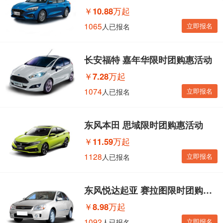
￥
10.88万起
1065
立即报名
人已报名
长安福特 嘉年华限时团购惠活动
￥
7.28万起
1074
立即报名
人已报名
东风本田 思域限时团购惠活动
￥
11.59万起
1128
立即报名
人已报名
东风悦达起亚 赛拉图限时团购惠活动
￥
8.98万起
1092
立即报名
人已报名