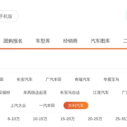
手机版
团购报名
车型库
经销商
汽车图库
田
长安汽车
广汽丰田
奇瑞汽车
华晨宝马
安福特
东风悦达起亚
长安马自达
江淮汽车
广
上汽大众
一汽丰田
吉利汽车
8-10万
10-15万
15-20万
20-25万
25-3