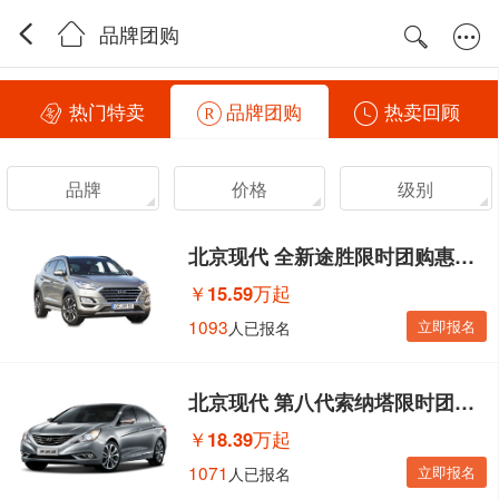
品牌团购
热门特卖
品牌团购
热卖回顾
品牌
价格
级别
北京现代 全新途胜限时团购惠活动
￥
15.59万起
1093
立即报名
人已报名
北京现代 第八代索纳塔限时团购惠活动
￥
18.39万起
1071
立即报名
人已报名