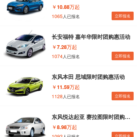
￥
10.88万起
1065
立即报名
人已报名
长安福特 嘉年华限时团购惠活动
￥
7.28万起
1074
立即报名
人已报名
东风本田 思域限时团购惠活动
￥
11.59万起
1128
立即报名
人已报名
东风悦达起亚 赛拉图限时团购惠活动
￥
8.98万起
1092
立即报名
人已报名