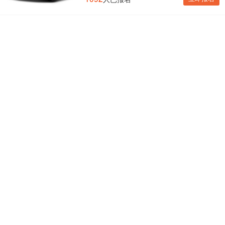
东风悦达起亚 狮跑限时团购惠活动
￥
10.98万起
1122
立即报名
人已报名
东风悦达起亚 福瑞迪限时团购惠活动
￥
9.88万起
1129
立即报名
人已报名
广汽本田 飞度限时团购惠活动
￥
7.38万起
1068
立即报名
人已报名