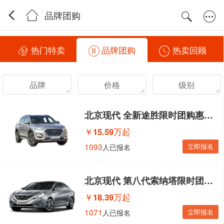
品牌团购
热门特卖
品牌团购
热卖回顾
品牌
价格
级别
北京现代 全新途胜限时团购惠活动
￥
15.59万起
1093
立即报名
人已报名
北京现代 第八代索纳塔限时团购惠活动
￥
18.39万起
1071
立即报名
人已报名