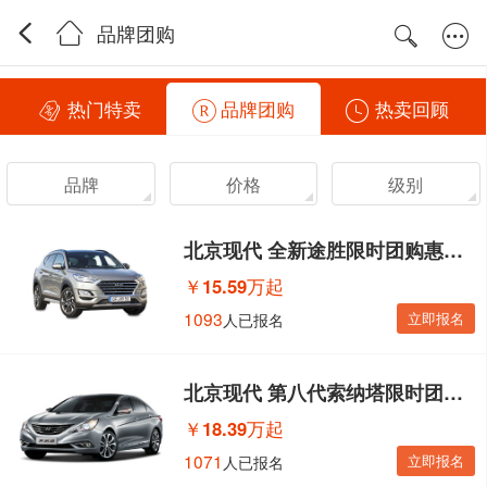
品牌团购
热门特卖
品牌团购
热卖回顾
品牌
价格
级别
北京现代 全新途胜限时团购惠活动
￥
15.59万起
1093
立即报名
人已报名
北京现代 第八代索纳塔限时团购惠活动
￥
18.39万起
1071
立即报名
人已报名