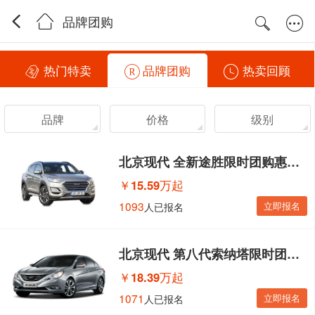
品牌团购
热门特卖
品牌团购
热卖回顾
品牌
价格
级别
北京现代 全新途胜限时团购惠活动
￥
15.59万起
1093
立即报名
人已报名
北京现代 第八代索纳塔限时团购惠活动
￥
18.39万起
1071
立即报名
人已报名