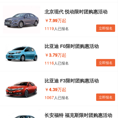
北京现代 悦动限时团购惠活动
￥
7.99万起
1119
立即报名
人已报名
比亚迪 F0限时团购惠活动
￥
3.79万起
1116
立即报名
人已报名
比亚迪 F3限时团购惠活动
￥
4.39万起
1067
立即报名
人已报名
长安福特 福克斯限时团购惠活动