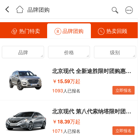
品牌团购
热门特卖
品牌团购
热卖回顾
品牌
价格
级别
北京现代 全新途胜限时团购惠活动
￥
15.59万起
1093
立即报名
人已报名
北京现代 第八代索纳塔限时团购惠活动
￥
18.39万起
1071
立即报名
人已报名