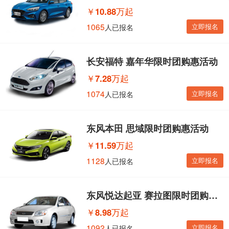
￥
10.88万起
1065
立即报名
人已报名
长安福特 嘉年华限时团购惠活动
￥
7.28万起
1074
立即报名
人已报名
东风本田 思域限时团购惠活动
￥
11.59万起
1128
立即报名
人已报名
东风悦达起亚 赛拉图限时团购惠活动
￥
8.98万起
1092
立即报名
人已报名