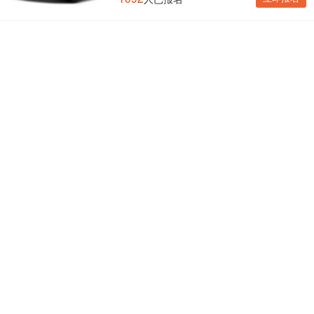
东风悦达起亚 狮跑限时团购惠活动
￥
10.98万起
1122
立即报名
人已报名
东风悦达起亚 福瑞迪限时团购惠活动
￥
9.88万起
1129
立即报名
人已报名
广汽本田 飞度限时团购惠活动
￥
7.38万起
1068
立即报名
人已报名