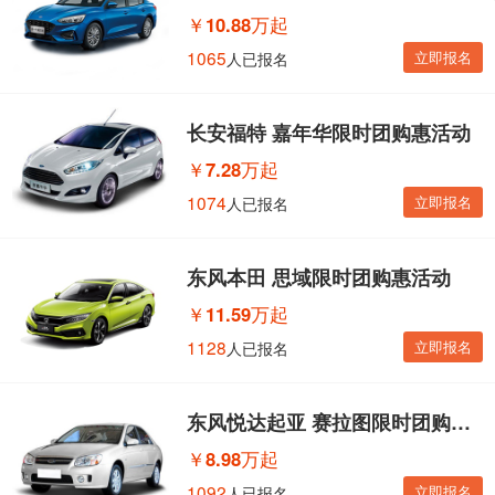
￥
10.88万起
1065
立即报名
人已报名
长安福特 嘉年华限时团购惠活动
￥
7.28万起
1074
立即报名
人已报名
东风本田 思域限时团购惠活动
￥
11.59万起
1128
立即报名
人已报名
东风悦达起亚 赛拉图限时团购惠活动
￥
8.98万起
1092
立即报名
人已报名