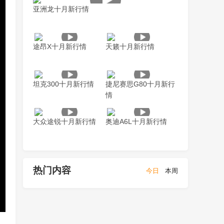
亚洲龙十月新行情
途昂X十月新行情
天籁十月新行情
坦克300十月新行情
捷尼赛思G80十月新行
情
大众途锐十月新行情
奥迪A6L十月新行情
热门内容
今日
本周